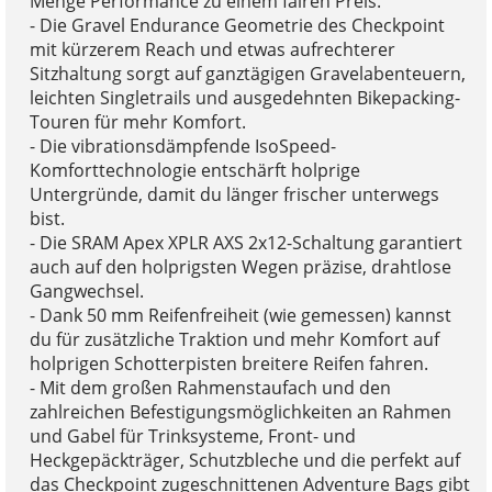
Menge Performance zu einem fairen Preis.
- Die Gravel Endurance Geometrie des Checkpoint
mit kürzerem Reach und etwas aufrechterer
Sitzhaltung sorgt auf ganztägigen Gravelabenteuern,
leichten Singletrails und ausgedehnten Bikepacking-
Touren für mehr Komfort.
- Die vibrationsdämpfende IsoSpeed-
Komforttechnologie entschärft holprige
Untergründe, damit du länger frischer unterwegs
bist.
- Die SRAM Apex XPLR AXS 2x12-Schaltung garantiert
auch auf den holprigsten Wegen präzise, drahtlose
Gangwechsel.
- Dank 50 mm Reifenfreiheit (wie gemessen) kannst
du für zusätzliche Traktion und mehr Komfort auf
holprigen Schotterpisten breitere Reifen fahren.
- Mit dem großen Rahmenstaufach und den
zahlreichen Befestigungsmöglichkeiten an Rahmen
und Gabel für Trinksysteme, Front- und
Heckgepäckträger, Schutzbleche und die perfekt auf
das Checkpoint zugeschnittenen Adventure Bags gibt