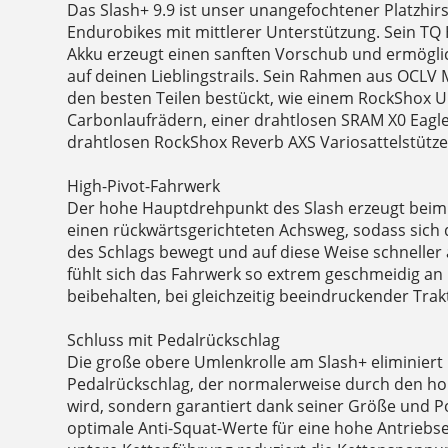
Das Slash+ 9.9 ist unser unangefochtener Platzhir
Endurobikes mit mittlerer Unterstützung. Sein T
Akku erzeugt einen sanften Vorschub und ermögl
auf deinen Lieblingstrails. Sein Rahmen aus OCLV 
den besten Teilen bestückt, wie einem RockShox U
Carbonlaufrädern, einer drahtlosen SRAM X0 Eagle
drahtlosen RockShox Reverb AXS Variosattelstütze
High-Pivot-Fahrwerk
Der hohe Hauptdrehpunkt des Slash erzeugt beim
einen rückwärtsgerichteten Achsweg, sodass sich d
des Schlags bewegt und auf diese Weise schneller 
fühlt sich das Fahrwerk so extrem geschmeidig an
beibehalten, bei gleichzeitig beeindruckender Trak
Schluss mit Pedalrückschlag
Die große obere Umlenkrolle am Slash+ eliminiert
Pedalrückschlag, der normalerweise durch den h
wird, sondern garantiert dank seiner Größe und 
optimale Anti-Squat-Werte für eine hohe Antriebseff