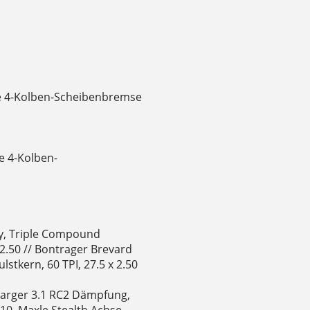
e 4-Kolben-Scheibenbremse
e 4-Kolben-
dy, Triple Compound
2.50 // Bontrager Brevard
stkern, 60 TPI, 27.5 x 2.50
harger 3.1 RC2 Dämpfung,
0, Maxle Stealth Achse,