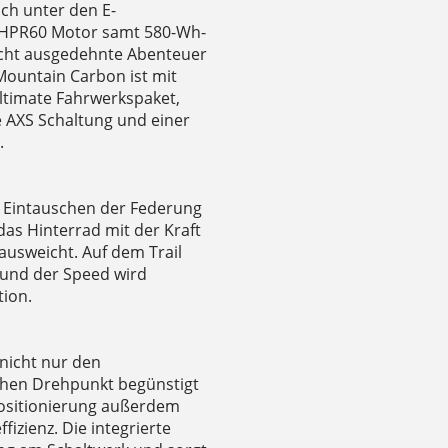
sch unter den E-
Q HPR60 Motor samt 580-Wh-
icht ausgedehnte Abenteuer
Mountain Carbon ist mit
ltimate Fahrwerkspaket,
 AXS Schaltung und einer
.
 Eintauschen der Federung
as Hinterrad mit der Kraft
ausweicht. Auf dem Trail
 und der Speed wird
tion.
 nicht nur den
ohen Drehpunkt begünstigt
Positionierung außerdem
izienz. Die integrierte