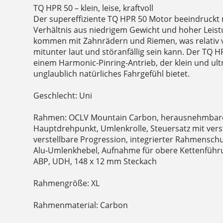
TQ HPR 50 – klein, leise, kraftvoll
Der supereffiziente TQ HPR 50 Motor beeindruck
Verhältnis aus niedrigem Gewicht und hoher Leis
kommen mit Zahnrädern und Riemen, was relativ v
mitunter laut und störanfällig sein kann. Der TQ H
einem Harmonic-Pinring-Antrieb, der klein und ultr
unglaublich natürliches Fahrgefühl bietet.
Geschlecht: Uni
Rahmen: OCLV Mountain Carbon, herausnehmbare
Hauptdrehpunkt, Umlenkrolle, Steuersatz mit vers
verstellbare Progression, integrierter Rahmenschu
Alu-Umlenkhebel, Aufnahme für obere Kettenführu
ABP, UDH, 148 x 12 mm Steckach
Rahmengröße: XL
Rahmenmaterial: Carbon