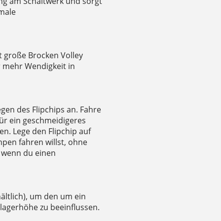
ng am Schaltwerk und sorgt
male
t große Brocken Volley
r mehr Wendigkeit in
en des Flipchips an. Fahre
für ein geschmeidigeres
en. Lege den Flipchip auf
pen fahren willst, ohne
 wenn du einen
hältlich), um den um ein
agerhöhe zu beeinflussen.