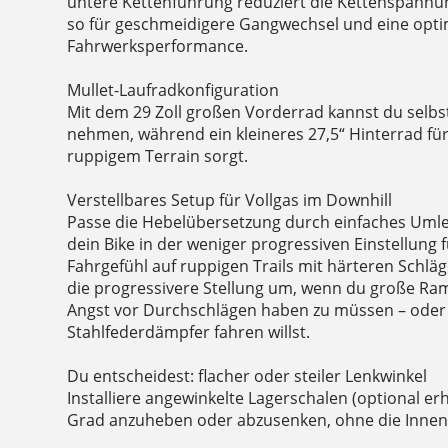
untere Kettenführung reduziert die Kettenspannu
so für geschmeidigere Gangwechsel und eine opti
Fahrwerksperformance.
Mullet-Laufradkonfiguration
Mit dem 29 Zoll großen Vorderrad kannst du selbs
nehmen, während ein kleineres 27,5“ Hinterrad fü
ruppigem Terrain sorgt.
Verstellbares Setup für Vollgas im Downhill
Passe die Hebelübersetzung durch einfaches Umleg
dein Bike in der weniger progressiven Einstellung 
Fahrgefühl auf ruppigen Trails mit härteren Schläg
die progressivere Stellung um, wenn du große Ram
Angst vor Durchschlägen haben zu müssen – oder
Stahlfederdämpfer fahren willst.
Du entscheidest: flacher oder steiler Lenkwinkel
Installiere angewinkelte Lagerschalen (optional er
Grad anzuheben oder abzusenken, ohne die Innenl