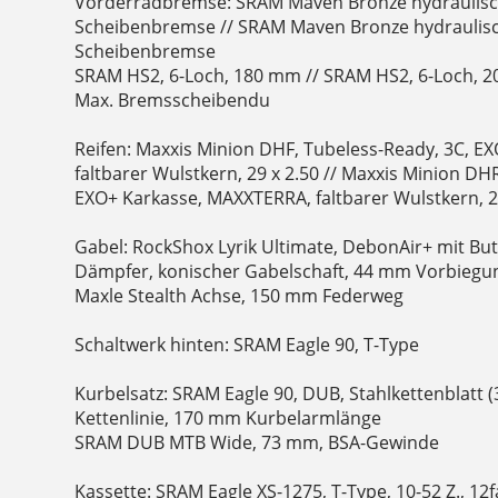
Vorderradbremse: SRAM Maven Bronze hydraulisc
Scheibenbremse // SRAM Maven Bronze hydraulisc
Scheibenbremse
SRAM HS2, 6-Loch, 180 mm // SRAM HS2, 6-Loch, 
Max. Bremsscheibendu
Reifen: Maxxis Minion DHF, Tubeless-Ready, 3C, E
faltbarer Wulstkern, 29 x 2.50 // Maxxis Minion DHR
EXO+ Karkasse, MAXXTERRA, faltbarer Wulstkern, 27
Gabel: RockShox Lyrik Ultimate, DebonAir+ mit Bu
Dämpfer, konischer Gabelschaft, 44 mm Vorbiegu
Maxle Stealth Achse, 150 mm Federweg
Schaltwerk hinten: SRAM Eagle 90, T-Type
Kurbelsatz: SRAM Eagle 90, DUB, Stahlkettenblatt (
Kettenlinie, 170 mm Kurbelarmlänge
SRAM DUB MTB Wide, 73 mm, BSA-Gewinde
Kassette: SRAM Eagle XS-1275, T-Type, 10-52 Z., 12