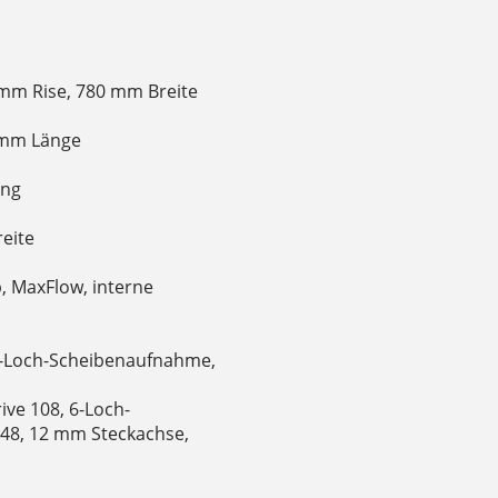
 mm Rise, 780 mm Breite
5 mm Länge
ung
reite
, MaxFlow, interne
6-Loch-Scheibenaufnahme,
ive 108, 6-Loch-
48, 12 mm Steckachse,