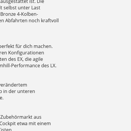
sgestattet ist. Die
 selbst unter Last
Bronze 4-Kolben-
n Abfahrten noch kraftvoll
 perfekt für dich machen.
aren Konfigurationen
en des EX, die agile
nhill-Performance des LX.
nverändertem
p in der unteren
e.
m Zubehörmarkt aus
Cockpit etwa mit einem
üsten.