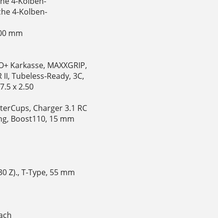
he 4-Kolben-
he 4-Kolben-
200 mm
XO+ Karkasse, MAXXGRIP,
 II, Tubeless-Ready, 3C,
.5 x 2.50
tterCups, Charger 3.1 RC
ng, Boost110, 15 mm
30 Z)., T-Type, 55 mm
fach