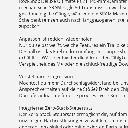
RockShox Deluxe Ultimate RC2T 145-mm-Dämpfer au
mechanische SRAM Eagle 90 Transmission wechselt
geschmeidig die Gänge, während die SRAM Maven 
Scheibenbremsen auch nach langgezogenen, steile
zupacken.
Anpassen, shredden, wiederholen
Nur du selbst weißt, welche Features ein Trailbike
Deshalb ist das Fuel in drei umfangreich anpassb
erhältlich. Wähle entweder die Allrounder-Fähigkeit
Verspieltheit des MX oder die schluckfreudige Dow
Verstellbare Progression
Möchtest du mehr Durchschlagwiderstand bei u
Ansprechverhalten auf kleine Stöße? Dreh den Chi
Dämpferaufnahme für eine progressivere Kennlini
Integrierter Zero-Stack-Steuersatz
Der Zero-Stack-Steuersatz ermöglicht dir, auf de
unzähligen Nachrüstlösungen zu wählen, um dein 
anderen Lenkwinkel oder mit eloxierten Parts aufr