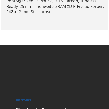
Bontrager Aeolus Pro 3V, OCLV Carbon, Tubeless
Ready, 25 mm Innenweite, SRAM XD-R-Freilaufkörper,
142 x 12 mm-Steckachse
KONTAKT