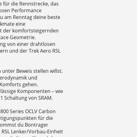
 für die Rennstrecke, das
llosen Performance
 du am Renntag deine beste
ckmate eine
it der komfortsteigernden
Race Geometrie.
ng von einer drahtlosen
ern und der Trek Aero RSL
nter Beweis stellen willst.
 Aerodynamik und
s Komforts gehen.
erlässige Komponenten – wie
 E1 Schaltung von SRAM.
 800 Series OCLV Carbon
tigungspunkten für die
ekommst du Bontrager
 RSL Lenker/Vorbau-Einheit