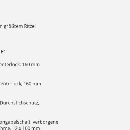
n größtem Ritzel
 E1
enterlock, 160 mm
Centerlock, 160 mm
-Durchstichschutz,
bongabelschaft, verborgene
ahme, 12 x 100 mm