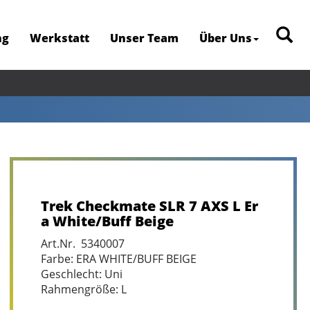
ng
Werkstatt
Unser Team
Über Uns
Trek Checkmate SLR 7 AXS L Er
a White/Buff Beige
Art.Nr. 5340007
Farbe: ERA WHITE/BUFF BEIGE
Geschlecht: Uni
Rahmengröße: L