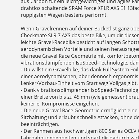
aus Carbon für ein leichtgewichtiges und agiles F
drahtlos schaltende SRAM Force XPLR AXS E1 13fac
ruppigsten Wegen bestens performt.
Wenn Gravelrennen auf deiner Bucketlist ganz oben
Checkmate SLR 7 AXS das beste Bike, um dir diesen
leichte Gravel-Racebike besticht auf langen Schot
aerodynamischen Vorteile und seinen herausragen
die neue Gravel Race Geometrie mit komfortbeton
vibrationsdämpfenden IsoSpeed-Technologie, dam
- Du willst ein Gravelbike, das dank Full System Fo
einer aerodynamischen, aber dennoch ergonomisc
Lenker/Vorbau-Einheit vom Start weg Vollgas gibt.
- Dank vibrationsdämpfender IsoSpeed-Technologie
einer Breite von bis zu 45 mm (wie gemessen) bra
keinerlei Kompromisse eingehen.
- Die neue Gravel Race Geometrie ermöglicht ein
Sitzhaltung und erlaubt schnelle Attacken, ohne 
beeinträchtigen.
- Der Rahmen aus hochwertigem 800 Series OCLV 
Fahrbahnunebenheiten und spart dir dadurch wich