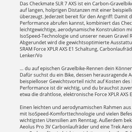
Das Checkmate SLR 7 AXS ist ein Carbon-Gravelbike
auf langen, holprigen Distanzen mit einer beispie
überzeugt. Jederzeit bereit für den Angriff: Damit
Performance abrufen kannst, kombiniert das Che
leichtgewichtige, aerodynamische Konstruktion m
IsoSpeed-Technologie und unserer neuen Gravel 
Abgerundet wird die gewichtsoptimierte Ausstattu
SRAM Force XPLR AXS E1 Schaltung, Carbonlaufräd
Lenker/Vo
… du auf epischen Gravelbike-Rennen dein Können u
Dafür suchst du ein Bike, dessen herausragende
beispielloser Gewichtsvorteil nicht auf Kosten de
Performance ist dir wichtig, und du brauchst zuv
etwa die drahtlose, elektronische Force XPLR AXS
Einen leichten und aerodynamischen Rahmen aus
mit IsoSpeed-Komforttechnologie und vielen Befes
wichtigsten Utensilien am Renntag. Außerdem b
Aeolus Pro 3V Carbonlaufräder und eine Trek Aero