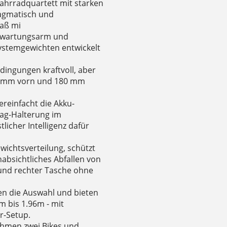
 Fahrradquartett mit starken
ragmatisch und
paß mi
st wartungsarm und
 Systemgewichten entwickelt
edingungen kraftvoll, aber
03 mm vorn und 180 mm
ereinfacht die Akku-
Tag-Halterung im
licher Intelligenz dafür
wichtsverteilung, schützt
absichtliches Abfallen von
 und rechter Tasche ohne
en die Auswahl und bieten
m bis 1.96m - mit
r-Setup.
ahmen zwei Bikes und