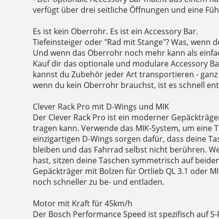
verfügt über drei seitliche Öffnungen und eine F
Es ist kein Oberrohr. Es ist ein Accessory Bar.
Tiefeinsteiger oder "Rad mit Stange"? Was, wenn d
Und wenn das Oberrohr noch mehr kann als einfac
Kauf dir das optionale und modulare Accessory Ba
kannst du Zubehör jeder Art transportieren - ganz 
wenn du kein Oberrohr brauchst, ist es schnell ent
Clever Rack Pro mit D-Wings und MIK
Der Clever Rack Pro ist ein moderner Gepäckträger,
tragen kann. Verwende das MIK-System, um eine Ta
einzigartigen D-Wings sorgen dafür, dass deine Ta
bleiben und das Fahrrad selbst nicht berühren. W
hast, sitzen deine Taschen symmetrisch auf beide
Gepäckträger mit Bolzen für Ortlieb QL 3.1 oder M
noch schneller zu be- und entladen.
Motor mit Kraft für 45km/h
Der Bosch Performance Speed ist spezifisch auf S-