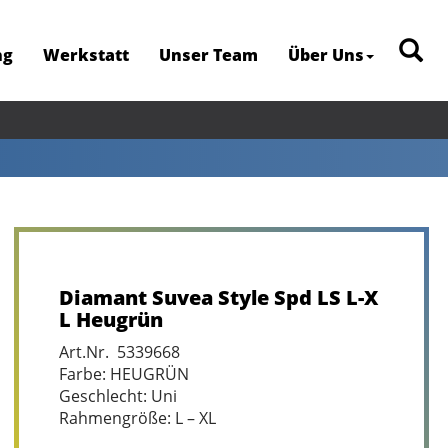
ng
Werkstatt
Unser Team
Über Uns
Diamant Suvea Style Spd LS L-X
L Heugrün
Art.Nr. 5339668
Farbe: HEUGRÜN
Geschlecht: Uni
Rahmengröße: L – XL