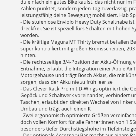
du einfach ein gutes Bike kaufst, das nicht nur im
Zahlen punktet, sondern jeden Tag zuverlässig, p
leistungsfähig deine Bewegung mobilisiert. Hab S
- Die stufenlose Enviolo Heavy Duty Schaltnabe i
dreckfrei. Sie ist speziell fürs Schalten mit hohen
worden.
- Die kräftige Magura MT Thirty bremst bei allen B
super kontrolliert mit großen Bremsscheiben, 2
hinten.
- Die rechtsseitige 3/4-Position der Akku-Öffnung v
Entnahme, erlaubt die Integration einer Apple Air
Motorgehäuse und trägt Bosch Akkus, die mit künst
sorgen, dass der Akku nie zu früh leer se
- Das Clever Rack Pro mit D-Wings optimiert die Ge
Gepäck und Schaltwerk voreinander, verhindert un
Taschen, erlaubt den direkten Wechsel von linker
Umbau und trägt auch einen K
- Zwei ergonomisch optimierte Größen vereinfach
doch vollen Komfort für alle Fahrer:innen von 1.55
besonders tiefer Durchstiegshöhe im Tiefeinsteige
- Der optionale Accessory Bar macht aus einem R