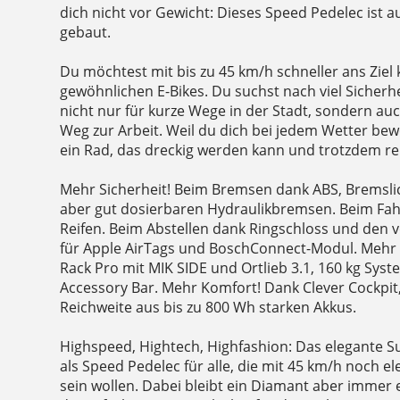
dich nicht vor Gewicht: Dieses Speed Pedelec ist 
gebaut.
Du möchtest mit bis zu 45 km/h schneller ans Zie
gewöhnlichen E-Bikes. Du suchst nach viel Sicherhei
nicht nur für kurze Wege in der Stadt, sondern au
Weg zur Arbeit. Weil du dich bei jedem Wetter bew
ein Rad, das dreckig werden kann und trotzdem rei
Mehr Sicherheit! Beim Bremsen dank ABS, Bremsli
aber gut dosierbaren Hydraulikbremsen. Beim Fah
Reifen. Beim Abstellen dank Ringschloss und den 
für Apple AirTags und BoschConnect-Modul. Mehr Fl
Rack Pro mit MIK SIDE und Ortlieb 3.1, 160 kg Sy
Accessory Bar. Mehr Komfort! Dank Clever Cockpit
Reichweite aus bis zu 800 Wh starken Akkus.
Highspeed, Hightech, Highfashion: Das elegante S
als Speed Pedelec für alle, die mit 45 km/h noch e
sein wollen. Dabei bleibt ein Diamant aber immer 