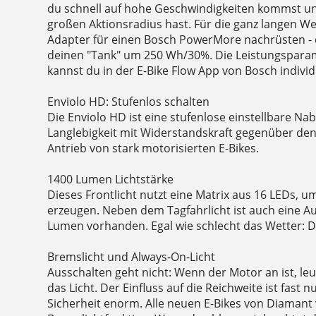
du schnell auf hohe Geschwindigkeiten kommst u
großen Aktionsradius hast. Für die ganz langen W
Adapter für einen Bosch PowerMore nachrüsten - 
deinen "Tank" um 250 Wh/30%. Die Leistungspar
kannst du in der E-Bike Flow App von Bosch individu
Enviolo HD: Stufenlos schalten
Die Enviolo HD ist eine stufenlose einstellbare Na
Langlebigkeit mit Widerstandskraft gegenüber d
Antrieb von stark motorisierten E-Bikes.
1400 Lumen Lichtstärke
Dieses Frontlicht nutzt eine Matrix aus 16 LEDs, um
erzeugen. Neben dem Tagfahrlicht ist auch eine A
Lumen vorhanden. Egal wie schlecht das Wetter: D
Bremslicht und Always-On-Licht
Ausschalten geht nicht: Wenn der Motor an ist, leu
das Licht. Der Einfluss auf die Reichweite ist fast nu
Sicherheit enorm. Alle neuen E-Bikes von Diamant