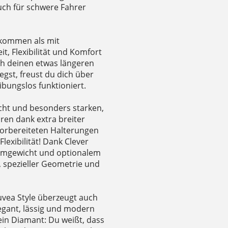
auch für schwere Fahrer
l kommen als mit
t, Flexibilität und Komfort
ch deinen etwas längeren
egst, freust du dich über
bungslos funktioniert.
cht und besonders starken,
ren dank extra breiter
vorbereiteten Halterungen
exibilität! Dank Clever
stemgewicht und optionalem
, spezieller Geometrie und
uvea Style überzeugt auch
legant, lässig und modern
ein Diamant: Du weißt, dass